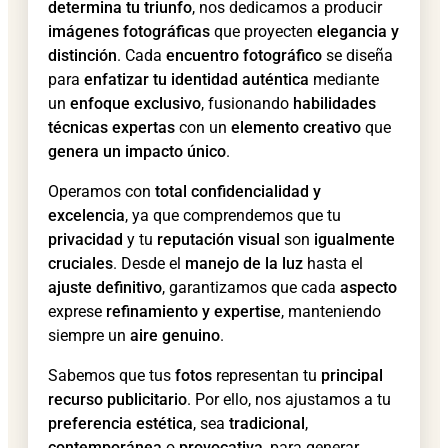
determina tu triunfo
, nos dedicamos a producir
imágenes fotográficas
que proyecten
elegancia y
distinción
. Cada
encuentro fotográfico
se diseña
para
enfatizar tu identidad auténtica
mediante
un
enfoque exclusivo
, fusionando
habilidades
técnicas expertas
con un
elemento creativo
que
genera un impacto único
.
Operamos con
total confidencialidad y
excelencia
, ya que comprendemos que tu
privacidad
y tu
reputación visual
son
igualmente
cruciales
. Desde el
manejo de la luz
hasta el
ajuste definitivo
, garantizamos que cada
aspecto
exprese
refinamiento y expertise
, manteniendo
siempre un
aire genuino
.
Sabemos que tus
fotos
representan tu
principal
recurso publicitario
. Por ello, nos ajustamos a tu
preferencia estética
, sea
tradicional
,
contemporánea
o
provocativa
, para generar