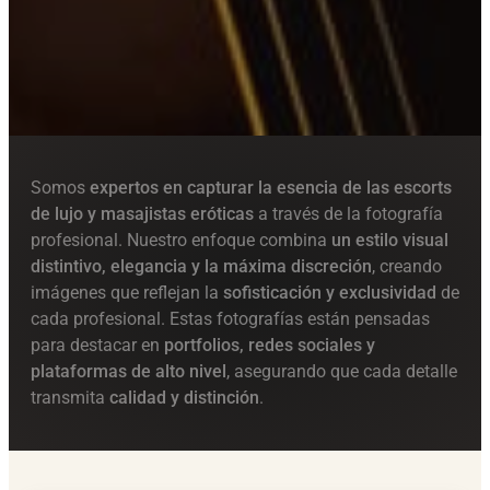
Somos
expertos en capturar la esencia de las escorts
de lujo y masajistas eróticas
a través de la fotografía
profesional. Nuestro enfoque combina
un estilo visual
distintivo, elegancia y la máxima discreción
, creando
imágenes que reflejan la
sofisticación y exclusividad
de
cada profesional. Estas fotografías están pensadas
para destacar en
portfolios, redes sociales y
plataformas de alto nivel
, asegurando que cada detalle
transmita
calidad y distinción
.