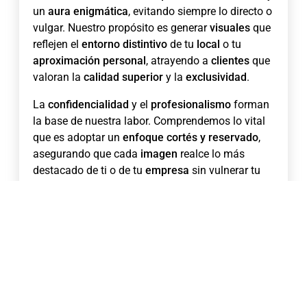
un
aura enigmática
, evitando siempre lo directo o
vulgar. Nuestro propósito es generar
visuales
que
reflejen el
entorno distintivo
de tu
local
o tu
aproximación personal
, atrayendo a
clientes
que
valoran la
calidad superior
y la
exclusividad
.
La
confidencialidad
y el
profesionalismo
forman
la base de nuestra labor. Comprendemos lo vital
que es adoptar un
enfoque cortés y reservado
,
asegurando que cada
imagen
realce lo más
destacado de ti o de tu
empresa
sin vulnerar tu
intimidad
. Sea para impulsar tus
servicios
en
plataformas sociales
, tu
sitio web
o
espacios
dedicados
, nos ajustamos a tus requerimientos
para brillar en un
entorno competitivo
.
No es meramente
capturar instantáneas
, sino
narrar una experiencia
mediante la
fotografía
.
Colaboramos para que cada
toma
exprese