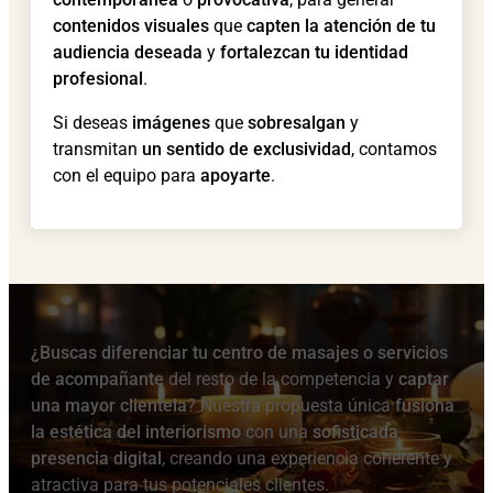
contenidos visuales
que
capten la atención de tu
audiencia deseada
y
fortalezcan tu identidad
profesional
.
Si deseas
imágenes
que
sobresalgan
y
transmitan
un sentido de exclusividad
, contamos
con el equipo para
apoyarte
.
¿Buscas diferenciar tu centro de masajes o servicios
de acompañante
del resto de la competencia y
captar
una mayor clientela
? Nuestra propuesta única
fusiona
la estética del interiorismo
con una
sofisticada
presencia digital
, creando una experiencia coherente y
atractiva para tus potenciales clientes.